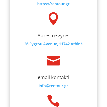
https://rentour.gr

Adresa e zyrës
26 Sygrou Avenue, 11742 Athinë

email kontakti
info@rentour.gr
