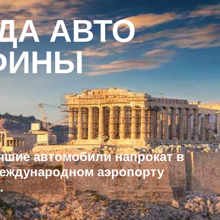
ДА АВТО
ФИНЫ
чшие автомобили напрокат в
еждународном аэропорту
.