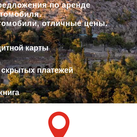
редложения по аренде
втомобиля.
томобили, отличные цены.
дитной карты
 скрытых платежей
книга
