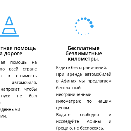


атная помощь
Бесплатные
а дороге
безлимитные
километры.
тная помощь на
Ездите без ограничений.
по всей стране
При аренде автомобилей
на в стоимость
в Афинах мы предлагаем
о автомобиля,
бесплатный
 напрокат, чтобы
неограниченный
тпуск не был
километраж по нашим
н
ценам.
иденными
Водите свободно и
ями.
исследуйте Афины и
Грецию, не беспокоясь.