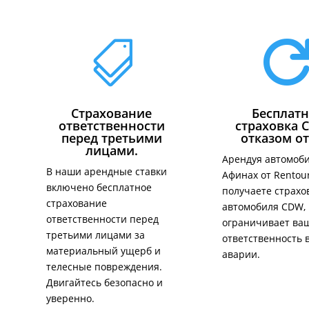

Страхование
Бесплатн
ответственности
страховка 
перед третьими
отказом от
лицами.
Арендуя автомоби
В наши арендные ставки
Афинах от Rentour
включено бесплатное
получаете страхо
страхование
автомобиля CDW, 
ответственности перед
ограничивает ва
третьими лицами за
ответственность 
материальный ущерб и
аварии.
телесные повреждения.
Двигайтесь безопасно и
уверенно.