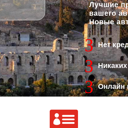
Лучшие п
вашего а
Новые ав
З
Нет кре
З
Никаких
З
Онлайн 
