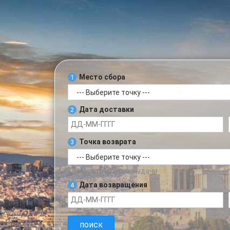
Место сбора
1
Дата доставки
2
Точка возврата
3
То же, что и пункт выдачи
Дата возвращения
4
поиск