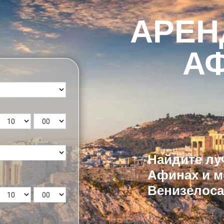
АРЕН
А
Найдите лу
Афинах и м
Венизелоса