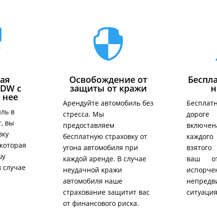


ая
Освобождение от
Беспл
CDW с
защиты от кражи
н
 нее
Арендуйте автомобиль без
Беспла
ль в
стресса. Мы
дороге 
, вы
предоставляем
включе
вку
бесплатную страховку от
каждог
которая
угона автомобиля при
взятого
шу
каждой аренде. В случае
ваш о
в случае
неудачной кражи
испорче
автомобиля наше
непредв
страхование защитит вас
ситуаци
от финансового риска.