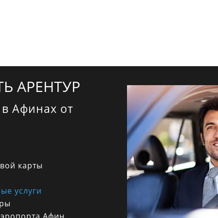
Ь АРЕНТУР
 в Афинах от
овой карты
ые услуги
тры
аэропорта Афин.