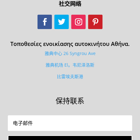
社交网络
Τοποθεσίες ενοικίασης αυτοκινήτου Αθήνα.
雅典中心 26 Syngrou Ave
雅典机场 El。韦尼泽洛斯
比雷埃夫斯港
保持联系