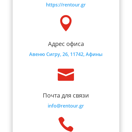
https://rentour.gr

Адрес офиса
Авеню Сигру, 26, 11742, Афины

Почта для связи
info@rentour.gr
