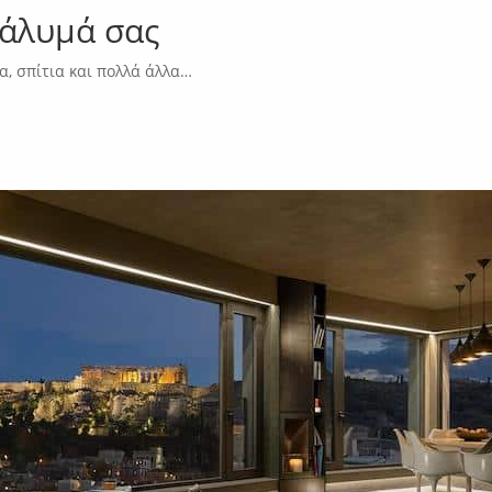
τάλυμά σας
α, σπίτια και πολλά άλλα…