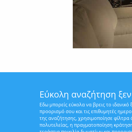
Εύκολη αναζήτηση ξε
Εδω μπορείς εύκολα να βρεις το ιδανικό
προορισμό σου και τις επιθυμητές ημερο
της αναζήτησης, χρησιμοποίησε φίλτρα ό
πολυτελείας, η πραγματοποίηση κράτηση
τεράστια ποικιλία δωματίων και προορισ