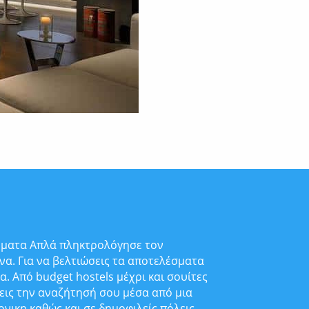
αλυματα Απλά πληκτρολόγησε τον
ένα. Για να βελτιώσεις τα αποτελέσματα
. Από budget hostels μέχρι και σουίτες
εις την αναζήτησή σου μέσα από μια
νικη καθώς και σε δημοφιλείς πόλεις