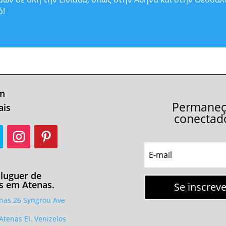
ό!
em
Permane
ais
conectad
aluguer de
s em Atenas.
Se inscreve
nas 26 Syngrou Ave
Atenas El. Venizelos