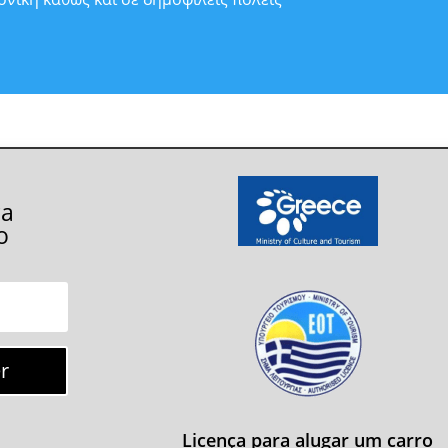
ça
o
r
Licença para alugar um carro