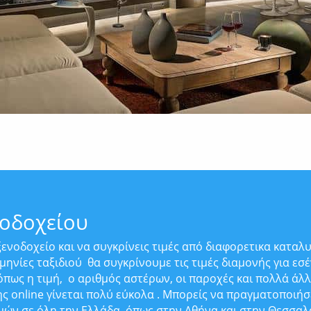
νοδοχείου
 ξενοδοχείο και να συγκρίνεις τιμές από διαφορετικα κατ
μηνίες ταξιδιού
θα συγκρίνουμε τις τιμές διαμονής για εσ
πως η τιμή,
ο αριθμός αστέρων, οι παροχές και πολλά άλλα
ς online γίνεται πολύ εύκολα . Μπορείς να πραγματοποιήσ
μών σε όλη την Ελλάδα, όπως στην Αθήνα και στην Θεσσαλο